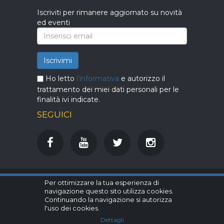
Iscriviti per rimanere aggiornato su novità
ed eventi
Iscrivimi
Ho letto
l'informativa
e autorizzo il
trattamento dei miei dati personali per le
finalità ivi indicate.
SEGUICI
Per ottimizzare la tua esperienza di
DiTuttoDiPiù S.r.l. - Mercatino dell'usato
navigazione questo sito utilizza cookies.
P.IVA e C.F. 06203110488 - Cap. soc.
Continuando la navigazione si autorizza
int. vers. € 10.000 - REA FI-609460 -
l'uso dei cookies.
Iscr. Camera di Comm. di Firenze
Dettagli