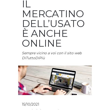
IL
MERCATINO
DELL’USATO
È ANCHE
ONLINE
Sempre vicino a voi con il sito web
DiTuttoDiPiù
15/10/2021