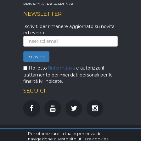
PRIVACY & TRASPARENZA
NEWSLETTER
Iscriviti per rimanere aggiornato su novità
ed eventi
Iscrivimi
Ho letto
l'informativa
e autorizzo il
trattamento dei miei dati personali per le
finalità ivi indicate.
SEGUICI
Per ottimizzare la tua esperienza di
DiTuttoDiPiù S.r.l. - Mercatino dell'usato
navigazione questo sito utilizza cookies.