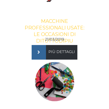
MACCHINE
PROFESSIONALI USATE:
LE OCCASIONI DI
21/03/2019
DITUTTODIPIU
PIÙ DETTAGLI