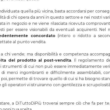
ndividuata quella più vicina, basta accordarsi per cons
ità di chi opera da anni in questo settore e nei nostri v
 in negozio e ne viene rilasciata ricevuta comprovante i
sposti per essere visionabili da eventuali acquirenti. N
cedentemente concordato
(intero o ridotto a secon
ettate al punto vendita.
ta a chi vende; ma disponibilità e competenza accom
elta del prodotto al post-vendita
. Il regolamento d
o di strumenti di cui non può essere immediatamente ver
di merci ingombranti e difficilmente assemblabili, co
, poi, permette di trovare quello di cui si ha bisogno s
gli operatori vi istruiranno con gentilezza e scrupolosit
tare, a DiTuttoDiPiù troverai sempre ciò che fa per te
 ogni tua scelta.