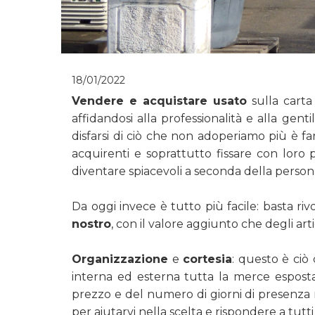
18/01/2022
Vendere e acquistare usato
sulla carta
affidandosi alla professionalità e alla gent
disfarsi di ciò che non adoperiamo più è fare
acquirenti e soprattutto fissare con loro 
diventare spiacevoli a seconda della persona 
Da oggi invece è tutto più facile: basta riv
nostro
, con il valore aggiunto che degli art
Organizzazione
e
cortesia
: questo è ciò
interna ed esterna tutta la merce esposta 
prezzo e del numero di giorni di presenza
per aiutarvi nella scelta e rispondere a tutti 