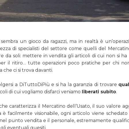
 sembra un gioco da ragazzi, ma in realtà è un’operaz
ilezza di specialisti del settore come quelli del Mercati
 da soli: mettere in vendita gli articoli di cui non si ha
per il ritiro… tutte operazioni poco pratiche per chi n
che ci si trova davanti.
olgersi a DiTuttoDiPiù e si ha la garanzia di trovare
qual
icoli di cui vogliamo disfarci veniamo
liberati subito
.
 che caratterizza il Mercatino dell’Usato, il suo valore 
è facilmente visionabile, ogni articolo viene schedato
 nel punto vendita e il personale, estremamente qualifi
gli eventuali quesiti.