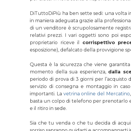
DiTuttoDiPiù ha ben sette sedi: una volta i
in maniera adeguata grazie alla professional
di un venditore è scrupolosamente registrata
relativi prezzi. I vari oggetti sono poi e
proprietario riceve il
corrispettivo pre
esposizione), defalcato della provvigione sp
Questa è la sicurezza che viene garanti
momento della sua esperienza,
dalla sc
periodo di prova di 3 giorni per l’acquist
servizio di consegna e montaggio in caso 
importanti. La
vetrina online del Mercatino
basta un colpo di telefono per prenotarlo e 
e il ritiro in sede.
Sia che tu venda o che tu decida di acquis
sorriso sapranno guidarti e accompagnarti in