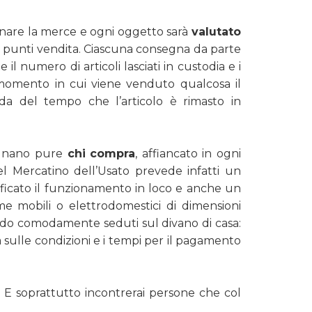
egnare la merce e ogni oggetto sarà
valutato
ari punti vendita. Ciascuna consegna da parte
l numero di articoli lasciati in custodia e i
el momento in cui viene venduto qualcosa il
da del tempo che l’articolo è rimasto in
pagnano pure
chi
compra
, affiancato in ogni
el Mercatino dell’Usato prevede infatti un
ificato il funzionamento in loco e anche un
me mobili o elettrodomestici di dimensioni
tando comodamente seduti sul divano di casa:
à sulle condizioni e i tempi per il pagamento
. E soprattutto incontrerai persone che col